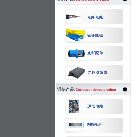
通信产品/
Correspondence product