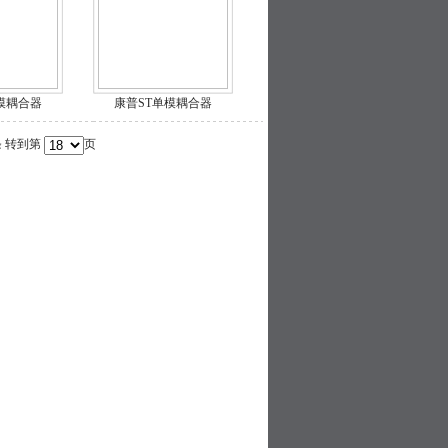
模耦合器
康普ST单模耦合器
条 转到第
页