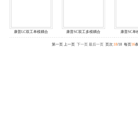
康普LC双工单模耦合
康普SC双工多模耦合
康普SC单
第一页
上一页
下一页
最后一页
页次:
18
/18 每页
16