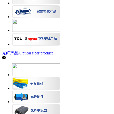
光纤产品/
Optical fiber product