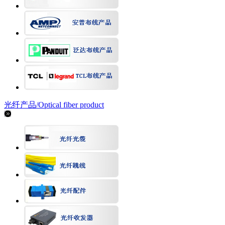
光纤产品/
Optical fiber product