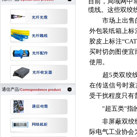
目前，局域网中常
缆线。这些双绞线
市场上出售的3
外包装纸箱上标
胶皮上标注“CA
买时切勿图便宜
使用。
超5类双绞线属
在传送信号时衰
通信产品/
Correspondence product
受干扰程度只有
"超五类"指的是超五
非屏蔽双绞线
际电气工业协会