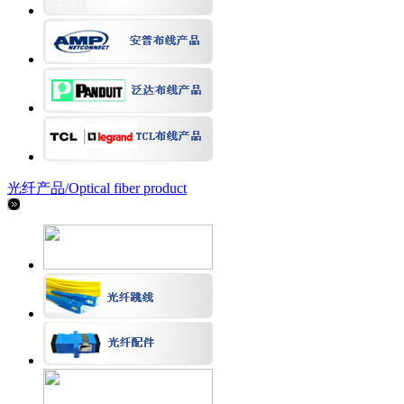
光纤产品/
Optical fiber product