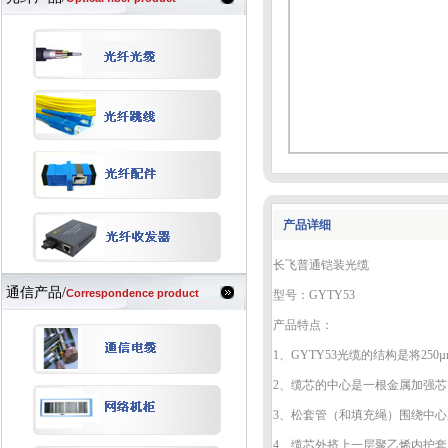
产品详细
长飞普通铠装光缆
通信产品/
Correspondence product
型号：GYTY53
产品特点：
1、GYTY53光缆的结构是将2
2、缆芯的中心是一根金属加强
3、松套管（和填充绳）围绕中
4、缆芯外挤上一层聚乙烯内护套