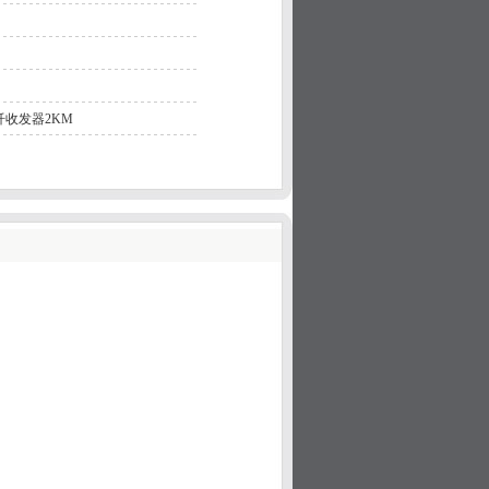
纤收发器2KM