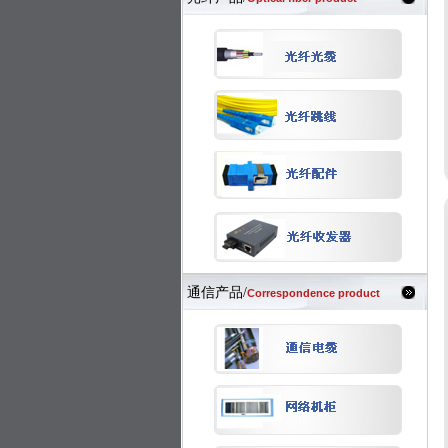
通信产品/
Correspondence product