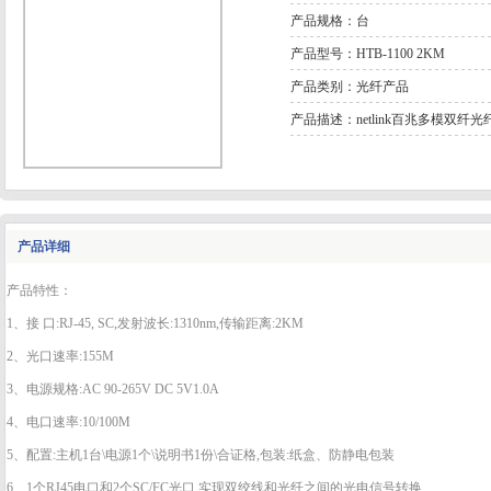
产品规格：台
产品型号：HTB-1100 2KM
产品类别：光纤产品
产品描述：netlink百兆多模双纤光
产品详细
产品特性：
1、接 口:RJ-45, SC,发射波长:1310nm,传输距离:2KM
2、光口速率:155M
3、电源规格:AC 90-265V DC 5V1.0A
4、电口速率:10/100M
5、配置:主机1台\电源1个\说明书1份\合证格,包装:纸盒、防静电包装
6、1个RJ45电口和2个SC/FC光口,实现双绞线和光纤之间的光电信号转换