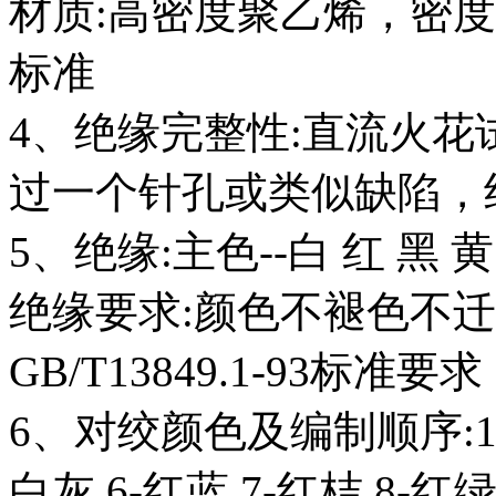
材质:高密度聚乙烯，密度0.94
标准
4、绝缘完整性:直流火花试验
过一个针孔或类似缺陷，绝缘外
5、绝缘:主色--白 红 黑 
绝缘要求:颜色不褪色不
GB/T13849.1-93
标准要求
6、对绞颜色及编制顺序:1-白
白灰,6-红蓝,7-红
桔,8-红